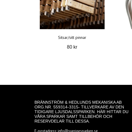
Sitsar/sitt pinnar
80 kr
BRÄNNSTRÖM & HEDLUNDS MEKANISKA AB
ORG.NR. 559314-3315- TILLVERKARE AV DEN
TIDIGARE LJUSDALSSPARKEN. HÄR HITTAR DU
VÅRA SPARKAR SAMT TILLBEHÖR OCH
RESERVDELAR TILL DESSA.
E-postadress:
info@sverigesparken.se