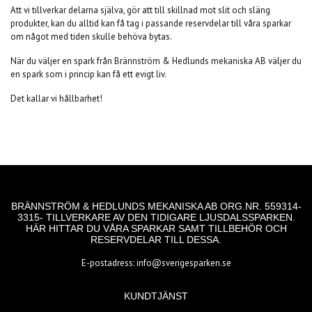
Att vi tillverkar delarna själva, gör att till skillnad mot slit och släng
produkter, kan du alltid kan få tag i passande reservdelar till våra sparkar
om något med tiden skulle behöva bytas.
När du väljer en spark från Brännström & Hedlunds mekaniska AB väljer du
en spark som i princip kan få ett evigt liv.
Det kallar vi hållbarhet!
BRÄNNSTRÖM & HEDLUNDS MEKANISKA AB ORG.NR. 559314-
3315- TILLVERKARE AV DEN TIDIGARE LJUSDALSSPARKEN.
HÄR HITTAR DU VÅRA SPARKAR SAMT TILLBEHÖR OCH
RESERVDELAR TILL DESSA.
E-postadress:
info@sverigesparken.se
KUNDTJÄNST